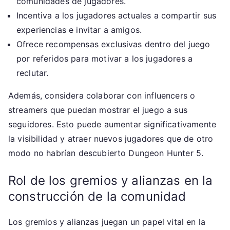
comunidades de jugadores.
Incentiva a los jugadores actuales a compartir sus
experiencias e invitar a amigos.
Ofrece recompensas exclusivas dentro del juego
por referidos para motivar a los jugadores a
reclutar.
Además, considera colaborar con influencers o
streamers que puedan mostrar el juego a sus
seguidores. Esto puede aumentar significativamente
la visibilidad y atraer nuevos jugadores que de otro
modo no habrían descubierto Dungeon Hunter 5.
Rol de los gremios y alianzas en la
construcción de la comunidad
Los gremios y alianzas juegan un papel vital en la