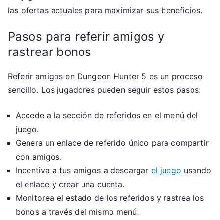
las ofertas actuales para maximizar sus beneficios.
Pasos para referir amigos y
rastrear bonos
Referir amigos en Dungeon Hunter 5 es un proceso
sencillo. Los jugadores pueden seguir estos pasos:
Accede a la sección de referidos en el menú del
juego.
Genera un enlace de referido único para compartir
con amigos.
Incentiva a tus amigos a descargar
el juego
usando
el enlace y crear una cuenta.
Monitorea el estado de los referidos y rastrea los
bonos a través del mismo menú.