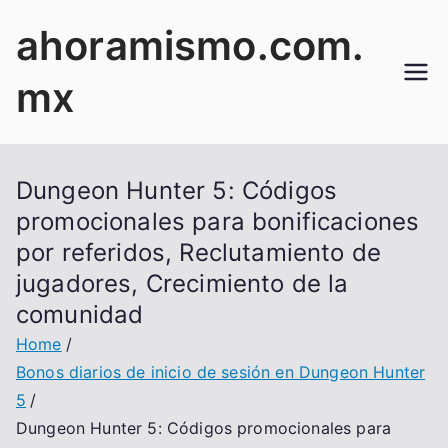
Skip
ahoramismo.com.
to
content
mx
Dungeon Hunter 5: Códigos
promocionales para bonificaciones
por referidos, Reclutamiento de
jugadores, Crecimiento de la
comunidad
Home
Bonos diarios de inicio de sesión en Dungeon Hunter
5
Dungeon Hunter 5: Códigos promocionales para