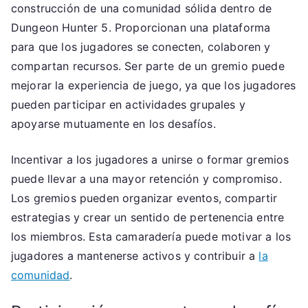
construcción de una comunidad sólida dentro de
Dungeon Hunter 5. Proporcionan una plataforma
para que los jugadores se conecten, colaboren y
compartan recursos. Ser parte de un gremio puede
mejorar la experiencia de juego, ya que los jugadores
pueden participar en actividades grupales y
apoyarse mutuamente en los desafíos.
Incentivar a los jugadores a unirse o formar gremios
puede llevar a una mayor retención y compromiso.
Los gremios pueden organizar eventos, compartir
estrategias y crear un sentido de pertenencia entre
los miembros. Esta camaradería puede motivar a los
jugadores a mantenerse activos y contribuir a
la
comunidad
.