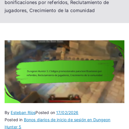
bonificaciones por referidos, Reclutamiento de
jugadores, Crecimiento de la comunidad
By
Esteban Ríos
Posted on
17/02/2026
Posted in
Bonos diarios de inicio de sesión en Dungeon
Hunter 5