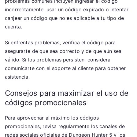
problemas comunes incluyen ingresar el código
incorrectamente, usar un código expirado o intentar
canjear un código que no es aplicable a tu tipo de
cuenta.
Si enfrentas problemas, verifica el código para
asegurarte de que sea correcto y de que aún sea
válido. Si los problemas persisten, considera
comunicarte con el soporte al cliente para obtener
asistencia.
Consejos para maximizar el uso de
códigos promocionales
Para aprovechar al máximo los códigos
promocionales, revisa regularmente los canales de
redes sociales oficiales de Dungeon Hunter 5 y los