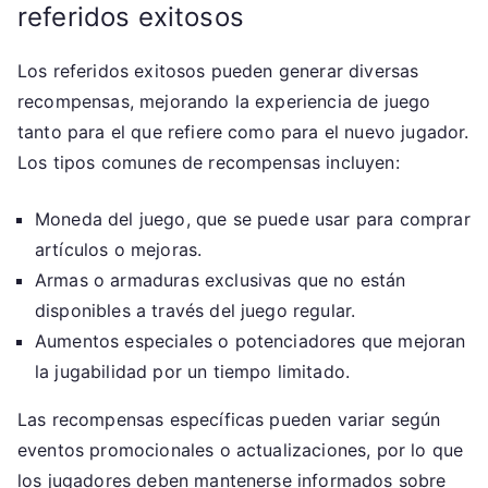
referidos exitosos
Los referidos exitosos pueden generar diversas
recompensas, mejorando la experiencia de juego
tanto para el que refiere como para el nuevo jugador.
Los tipos comunes de recompensas incluyen:
Moneda del juego, que se puede usar para comprar
artículos o mejoras.
Armas o armaduras exclusivas que no están
disponibles a través del juego regular.
Aumentos especiales o potenciadores que mejoran
la jugabilidad por un tiempo limitado.
Las recompensas específicas pueden variar según
eventos promocionales o actualizaciones, por lo que
los jugadores deben mantenerse informados sobre