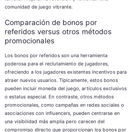
comunidad de juego vibrante.
Comparación de bonos por
referidos versus otros métodos
promocionales
Los bonos por referidos son una herramienta
poderosa para el reclutamiento de jugadores,
ofreciendo a los jugadores existentes incentivos para
atraer nuevos usuarios. Típicamente, estos bonos
pueden incluir moneda del juego, artículos exclusivos
o estatus especial. En contraste, otros métodos
promocionales, como campañas en redes sociales o
asociaciones con influencers, pueden centrarse en
una visibilidad más amplia pero carecen del
compromiso directo que proporcionan los bonos por