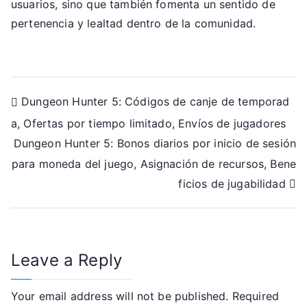
usuarios, sino que también fomenta un sentido de
pertenencia y lealtad dentro de la comunidad.
Post
Dungeon Hunter 5: Códigos de canje de temporad
a, Ofertas por tiempo limitado, Envíos de jugadores
navigation
Dungeon Hunter 5: Bonos diarios por inicio de sesión
para moneda del juego, Asignación de recursos, Bene
ficios de jugabilidad
Leave a Reply
Your email address will not be published.
Required