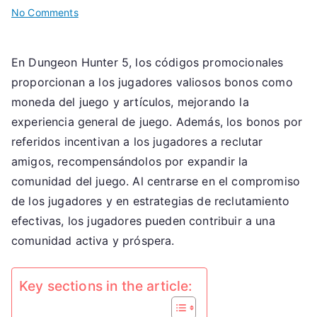
on
No Comments
Dungeon
Hunter
En Dungeon Hunter 5, los códigos promocionales
5:
proporcionan a los jugadores valiosos bonos como
Códigos
promocionales
moneda del juego y artículos, mejorando la
para
experiencia general de juego. Además, los bonos por
bonificaciones
referidos incentivan a los jugadores a reclutar
por
amigos, recompensándolos por expandir la
referidos,
comunidad del juego. Al centrarse en el compromiso
Reclutamiento
de los jugadores y en estrategias de reclutamiento
de
efectivas, los jugadores pueden contribuir a una
jugadores,
comunidad activa y próspera.
Crecimiento
de
la
Key sections in the article:
comunidad